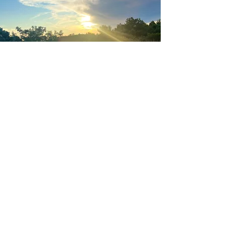
Erfahren Sie die Freiheit von
übermäßigem Stress
Auf meiner Seite biete ich Ihnen
Ressourcen, praktische Tipps und
individuell angepasste Strategien,
um Ihr Stressmanagement zu