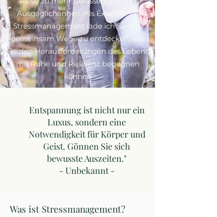
Reise zu mehr Gelassenheit und
Ausgeglichenheit. Als Expertin im
Stressmanagement lade ich Sie ein,
gemeinsam Wege zu entdecken, wie
Sie den Herausforderungen des Lebens
mit Ruhe und Resilienz begegnen
können
Entspannung ist nicht nur ein
Luxus, sondern eine
Notwendigkeit für Körper und
Geist. Gönnen Sie sich
bewusste Auszeiten."
- Unbekannt -
Was ist Stressmanagement?